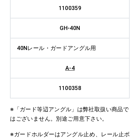
NFW-50H
50PS 水平
1100359
本線50N、ガード
GH-40N
NFW-50C
50PS 傾斜
40Nレール・ガードアングル用
本線、ガード共
NCSW-40（37）
40Nまたは37A
H
A-4
水平
1100358
本線、ガード共
NCSW-40（37）
40Nまたは37A
C
傾斜
※「ガード等辺アングル」は弊社取扱い商品で
はございません。別途ご用意下さい。
※ガードホルダーはアングル止め、レール止ボ