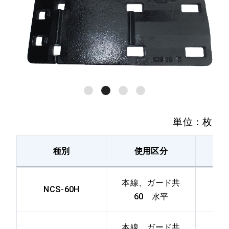
単位：枚
種別
使用区分
図
本線、ガード共
NCS-60H
60 水平
本線、ガード共