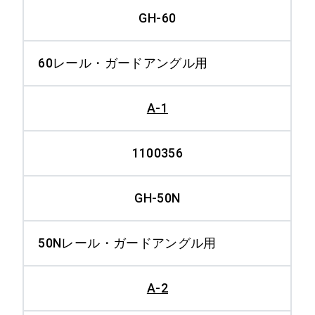
GH-60
NFW-60（60-
本線60、ガード
50N）H
50N 水平
60レール・ガードアングル用
NFW-60（60-
本線60、ガード
A-1
50N）C
50N 傾斜
本線、ガード共
1100356
NCSW-
50Nまたは
50（50PS)H
50PS 水平
GH-50N
本線、ガード共
NCSW-
50Nレール・ガードアングル用
50Nまたは
50（50PS)C
50PS 傾斜
A-2
本線50N、ガード