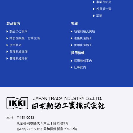
事業所紹介
役員等一覧
沿革
製品案内
実績
製品のご案内
地域別納入実績
踏切舗装版・付帯設備
連接軌道施工
併用軌道
併用軌道施工
各種軌道設備
採用情報
各種軌道部材
採用情報案内
仕事案内
本社
〒151-0053
東京都渋谷区代々木三丁目25番3号
あいおいニッセイ同和損保新宿ビル17階