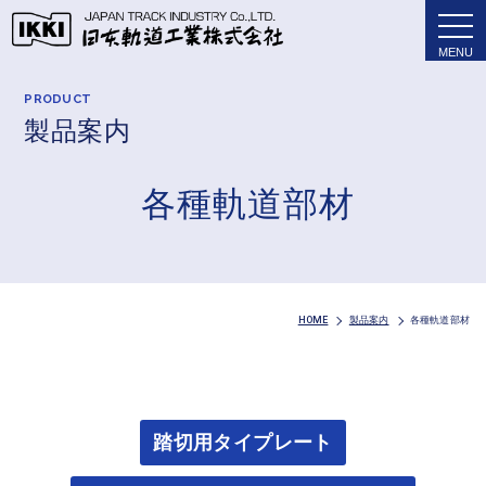
tog
nav
PRODUCT
製品案内
各種軌道部材
HOME
製品案内
各種軌道部材
踏切用タイプレート