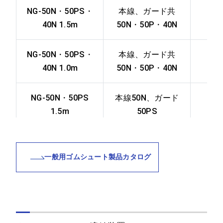
30A FW＝70
NG-50N・50PS・
本線、ガード共
40N 1.5m
50N・50P・40N
本線、ガード共
30-75
30A FW＝75
NG-50N・50PS・
本線、ガード共
40N 1.0m
50N・50P・40N
本線50N、ガード
50NL-65
等辺アングル
NG-50N・50PS
本線50N、ガード
FW＝65
1.5m
50PS
本線50N、ガード
NG-50N・50PS
本線50N、ガード
50NL-75
等辺アングル
1.0m
50PS
一般用ゴムシュート製品カタログ
FW＝75
NG-40N・50PS
本線40N、ガード
本線60、ガード等
1.5m
50PS
60L-65
辺アングル FW
＝65