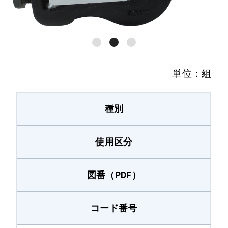
50PS）H
50PS 水平
NF-50（50N-
本線50N、ガード
50PS）C
50PS 傾斜
単位：組
本線、ガード共
GB-50-Ⅱ型
50N
種別
GB-60-Ⅱ型
本線、ガード共60
使用区分
本線、ガード共
NCSW-60H
60 水平
図番（PDF）
本線、ガード共
コード番号
NCSW-60C
60 傾斜