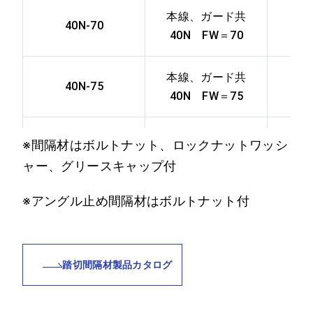
NPJ-37
ート直結型（継目
本線、ガード共
40N-70
用）
40N FW＝70
50N・50PS・
本線、ガード共
40N-75
40N・37A、30A
40N FW＝75
NPS50N・40N・
兼用コンクリート
30
道床直結軌間調整
本線50N、ガード
※間隔材はボルトナット、ロックナットワッシ
N50P-65
型
50PS FW＝65
ャー、グリースキャップ付
本線50N、ガード
※アングル止め間隔材はボルトナット付
N50P-70
50PS FW＝70
本線50N、ガード
踏切間隔材製品カタログ
N50P-75
50PS FW＝75