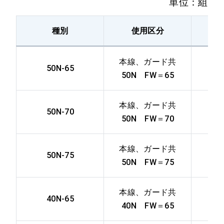
単位：組
NPJ-50N
ート直結型（継目
用）
種別
使用区分
図
50P用、コンクリ
本線、ガード共
NPJ-50
ート直結型（継目
50N-65
50N FW＝65
用）
本線、ガード共
40N・37A兼用、
50N-70
50N FW＝70
NP-40N（37）
コンクリート直結
型
本線、ガード共
50N-75
50N FW＝75
40N用、コンクリ
NPJ-40N
ート直結型（継目
用）
本線、ガード共
40N-65
40N FW＝65
37A用、コンクリ