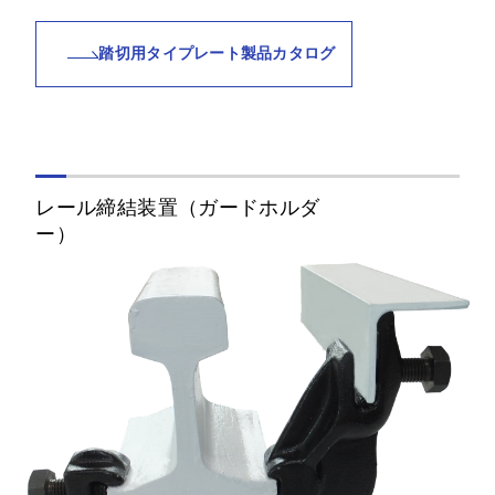
NCS-40N（37）C
40Nまたは37A
傾斜
踏切用タイプレート製品カタログ
本線、ガード共
NCS-30H
30A 水平
本線、ガード共
レール締結装置（ガードホルダ
NCS-30C
30A 傾斜
ー）
NF-60（60-50N）
本線60、ガード
H
50N 水平
NF-60（60-50N）
本線60、ガード
C
50N 傾斜
NF-50（50N-
本線50N、ガード