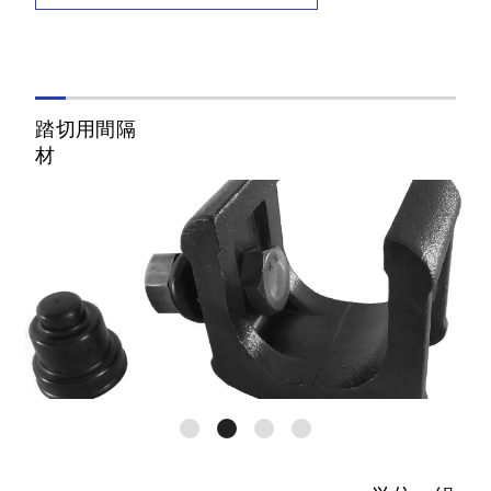
本線50N、ガード
G-50NP
50PS（継目用）
本線、ガード共
GJ-50
50PS（継目用）
踏切用間隔
本線40N、ガード
GJ-40N(37)
37A（継目用）
本線、ガード共
GJ-37
37A
50N用、コンクリ
NP-50N
ート直結型
50N用、コンクリ