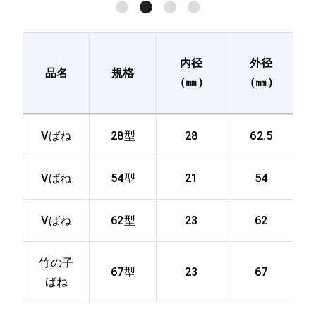
内径
外径
品名
規格
（㎜）
（㎜）
Ⅴばね
28型
28
62.5
Ⅴばね
54型
21
54
Ⅴばね
62型
23
62
竹の子
67型
23
67
ばね