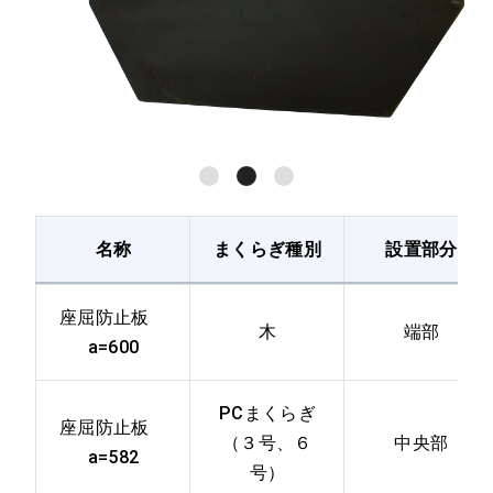
名称
まくらぎ種別
設置部分
座屈防止板
木
端部
a=600
PCまくらぎ
座屈防止板
（３号、６
中央部
a=582
号）