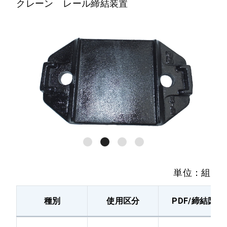
クレーン レール締結装置
NG-40N・50PS
本線40N、ガード
1.0m
50PS
NG-40N・37
本線40N、ガード
1.5m
37A
NG-40N・37
本線40N、ガード
1.0m
37A
本線、ガード共
NG-37 1.5m
37A
単位：組
本線、ガード共
NG-37 1.0m
37A
種別
使用区分
PDF/締結図