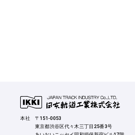
1973
8
大阪営業所移転
1973
8
九州出張所を九州営
1975
4
会社正式登記日の6月
1978
10
大阪営業所 四国事
1983
4
東京営業所 仙台事
1987
3
名古屋営業所 金沢
1987
5
代表取締役 渡辺英
1989
6
代表取締役 渡辺敏
1990
4
仙台事務所移転
1992
1
札幌工事事務所(高速
1992
10
金沢事務所移転
本社
〒151-0053
東京都渋谷区代々木三丁目25番3号
1994
1
札幌工事事務所移転
あいおいニッセイ同和損保新宿ビル17階