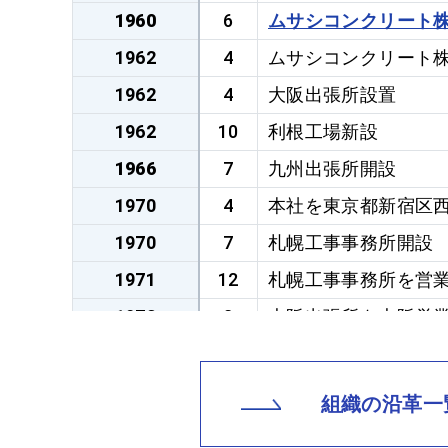
1960
6
ムサシコンクリート
1962
4
ムサシコンクリート
1962
4
大阪出張所設置
1962
10
利根工場新設
1966
7
九州出張所開設
1970
4
本社を東京都新宿区
1970
7
札幌工事事務所開設
1971
12
札幌工事事務所を営
1972
2
大阪出張所を大阪営
1972
4
本社内に東京営業所
1972
4
名古屋営業所開設
組織の沿革一
1972
9
九州出張所移転