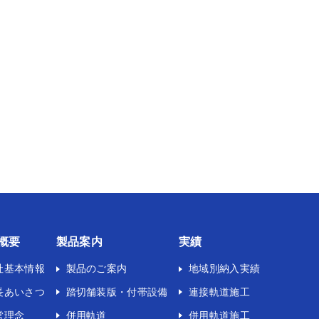
概要
製品案内
実績
社基本情報
製品のご案内
地域別納入実績
長あいさつ
踏切舗装版・付帯設備
連接軌道施工
営理念
併用軌道
併用軌道施工