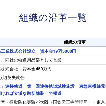
組織の沿革一覧
組織の沿革
工業株式会社設立 資本金19万5000円
し、同社の軌道用品部として営業
株式会社 資本金450万円
 渡辺英夫就任
軌道」連接軌道 第一回連接軌道試験施設 東
明ければ立派な踏切舗装」で報道
騒音・振動防止実験が大阪（国鉄天王寺管理局）・東京