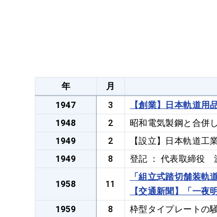
年
月
1947
3
【創業】日本軌道用品
1948
2
昭和電気製鋼と合併
1949
2
【設立】日本軌道工業
1949
8
登記 ： 代表取締役
「組立式踏切舗装
1958
11
【交通新聞】「一夜
1959
8
枠型タイプレートの