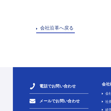
業所へ改称
1日を創立記念日と制定
会社沿革へ戻る
務所開設
務所開設
事務所開設
夫「黄綬褒章」
男就任
会社
電話でお問い合わせ
電車３号線軌道工事事務所)
会
メールでお問い合わせ
社
経