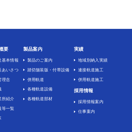
概要
製品案内
実績
社基本情報
製品のご案内
地域別納入実績
長あいさつ
踏切舗装版・付帯設備
連接軌道施工
営理念
併用軌道
併用軌道施工
織
各種軌道設備
採用情報
業所紹介
各種軌道部材
採用情報案内
員等一覧
仕事案内
革