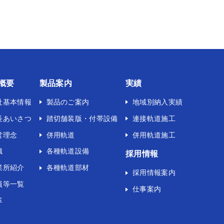
概要
製品案内
実績
社基本情報
製品のご案内
地域別納入実績
長あいさつ
踏切舗装版・付帯設備
連接軌道施工
営理念
併用軌道
併用軌道施工
織
各種軌道設備
採用情報
業所紹介
各種軌道部材
採用情報案内
員等一覧
仕事案内
革