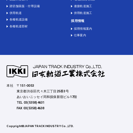
踏切舗装版・付帯設備
連接軌道施工
併用軌道
併用軌道施工
各種軌道設備
採用情報
各種軌道部材
採用情報案内
仕事案内
本社
〒151-0053
東京都渋谷区代々木三丁目25番3号
あいおいニッセイ同和損保新宿ビル17階
TEL 03(5358)4631
FAX 03(5358)4638
Copyright©
JAPAN TRACK INDUSTRY Co.,LTD.